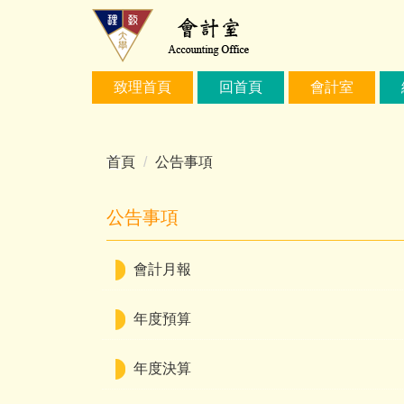
跳
到
主
要
致理首頁
回首頁
會計室
內
容
區
首頁
公告事項
公告事項
會計月報
年度預算
年度決算