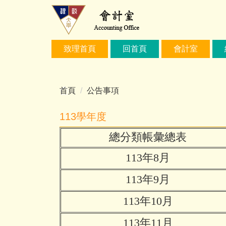
跳
到
主
要
致理首頁
回首頁
會計室
內
容
區
首頁
公告事項
113學年度
總分類帳彙總表
113年8月
113年9月
113年10月
113年11月